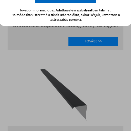
További információt az
Adatkezelési szabályzatban
találhat.
Ha módosítani szeretné a tárolt inforációkat, akkor kérjük, kattintson a
testreszabás gombra:
Univerzális kúpalátét-szalag taréj- és élgerinchez
TOVÁBB >>