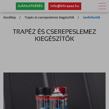
AJÁNLATKÉRÉS
info@bltrapez.hu
Kezdőlap
Trapéz és cserepeslemez kiegészítők
Javítófesték
TRAPÉZ ÉS CSEREPESLEMEZ
KIEGÉSZÍTŐK