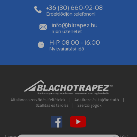
+36 (30) 660-92-08
Érdeklődjön telefonon!
info@bltrapez.hu
Írjon üzenetet
H-P 08:00 - 16:00
Nyitvatartási idő
Általános szerződési feltételek
|
Adatkezelési tájékoztató
|
Szállítás és tárolás
|
Szerzői jogok
Lemezker.hu Kft. - Magyarország - 2836 Baj, Téglagyári út 1. -