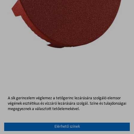
A sík gerincelem véglemez a tetőgerinc lezárására szolgáló elemsor
végének esztétikus és vízzáró lezárására szolgál. Színe és tulajdonságai
megegyeznek a választott tetőelemekével.
Elérhető színek