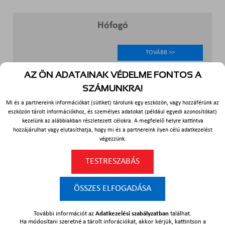
Hófogó
TOVÁBB >>
AZ ÖN ADATAINAK VÉDELME FONTOS A
SZÁMUNKRA!
Mi és a partnereink információkat (sütiket) tárolunk egy eszközön, vagy hozzáférünk az
eszközön tárolt információkhoz, és személyes adatokat (például egyedi azonosítókat)
kezelünk az alábbiakban részletezett célokra. A megfelelő helyre kattintva
hozzájárulhat vagy elutasíthatja, hogy mi és a partnereink ilyen célú adatkezelést
végezzünk.
TESTRESZABÁS
ÖSSZES ELFOGADÁSA
Páraáteresztő tetőfólia
További információt az
Adatkezelési szabályzatban
találhat.
Ha módosítani szeretné a tárolt inforációkat, akkor kérjük, kattintson a