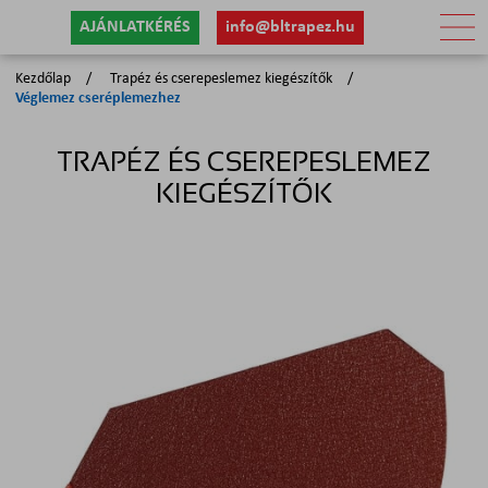
AJÁNLATKÉRÉS
info@bltrapez.hu
Kezdőlap
Trapéz és cserepeslemez kiegészítők
Véglemez cseréplemezhez
TRAPÉZ ÉS CSEREPESLEMEZ
KIEGÉSZÍTŐK